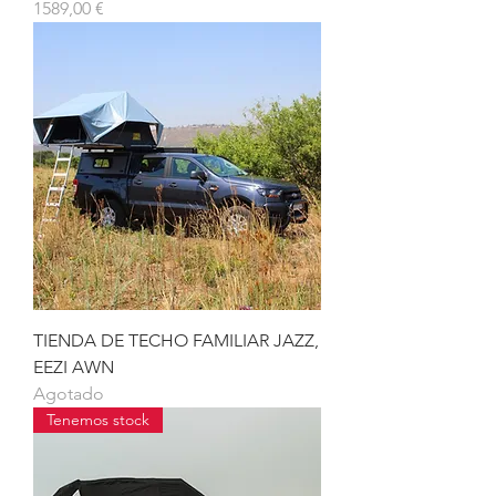
Precio
1589,00 €
TIENDA DE TECHO FAMILIAR JAZZ,
EEZI AWN
Agotado
Tenemos stock