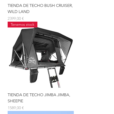
TIENDA DE TECHO BUSH CRUISER,
WILD LAND
Precio
2399,00 €
Tenemos stock
TIENDA DE TECHO JIMBA JIMBA,
SHEEPIE
Precio
1589,00 €