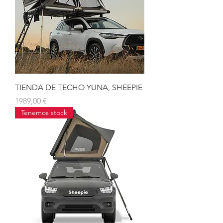
TIENDA DE TECHO YUNA, SHEEPIE
Precio
1989,00 €
Tenemos stock