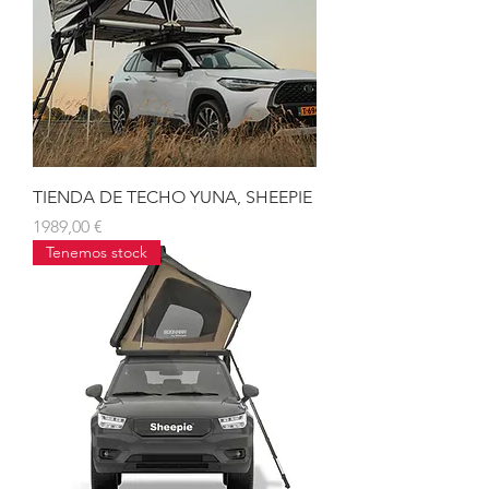
TIENDA DE TECHO YUNA, SHEEPIE
Precio
1989,00 €
Tenemos stock