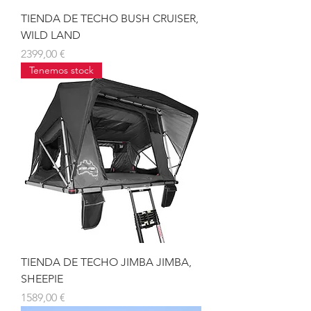
TIENDA DE TECHO BUSH CRUISER,
WILD LAND
Precio
2399,00 €
Tenemos stock
TIENDA DE TECHO JIMBA JIMBA,
SHEEPIE
Precio
1589,00 €