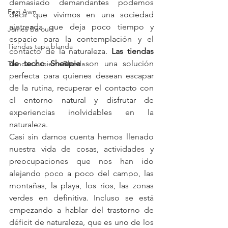
demasiado demandantes podemos 
Eezi Awn
decir que vivimos en una sociedad 
ajetreada que deja poco tiempo y 
James Baroud
espacio para la contemplación y el 
Tiendas tapa blanda
contacto de la naturaleza. 
Las tiendas 
de techo Sheepie
 son una solución 
Tiendas cubierta Blanda
perfecta para quienes desean escapar 
de la rutina, recuperar el contacto con 
el entorno natural y disfrutar de 
experiencias inolvidables en la 
naturaleza.
Casi sin darnos cuenta hemos llenado 
nuestra vida de cosas, actividades y 
preocupaciones que nos han ido 
alejando poco a poco del campo, las 
montañas, la playa, los ríos, las zonas 
verdes en definitiva. Incluso se está 
empezando a hablar del trastorno de 
déficit de naturaleza, que es uno de los 