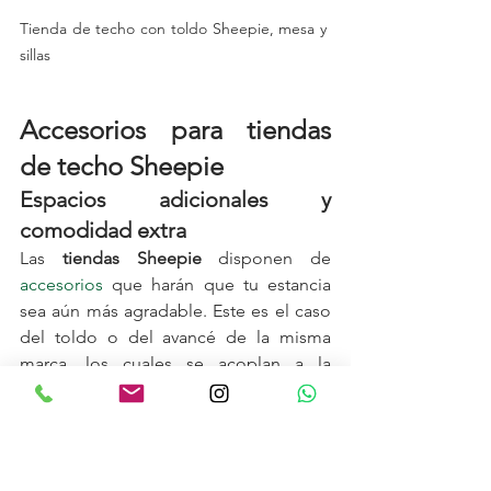
Tienda de techo con toldo Sheepie, mesa y 
sillas
Accesorios para tiendas 
de techo Sheepie
Espacios adicionales y 
comodidad extra
Las 
tiendas Sheepie
 disponen de 
accesorios
 que harán que tu estancia 
sea aún más agradable. Este es el caso 
del toldo o del avancé de la misma 
marca, los cuales se acoplan a la 
tienda
 con un sistema muy sencillo y 
amplían el espacio para poner una 
mesa y unas sillas. Y es que, comer al 
aire libre es uno de los mayores 