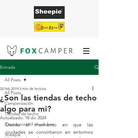
Entrada
¡ENVÍO GRATUITO EN TODAS NUESTRAS
TIENDAS DE TECHO!
All Posts
20 feb 2019
3 min de lectura
All Posts
¿Son las tiendas de techo
Camperización
algo para mi?
Tiendas de techo
Actualizado:
18 dic 2024
Cocina portátil chuck box
Desde el momento en que las 
ciudades se convirtieron en entornos 
Sheepie