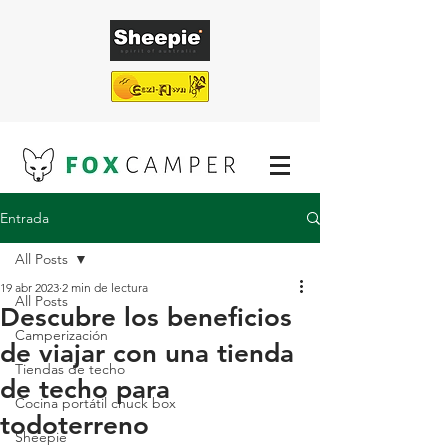
Entrada
¡ENVÍO GRATUITO EN TODAS NUESTRAS
TIENDAS DE TECHO!
All Posts
19 abr 2023
2 min de lectura
All Posts
Descubre los beneficios
Camperización
de viajar con una tienda
Tiendas de techo
de techo para
Cocina portátil chuck box
todoterreno
Sheepie