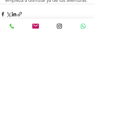
empieza a disfrutar ya de tus aventuras.
Ver todo
Entradas recientes