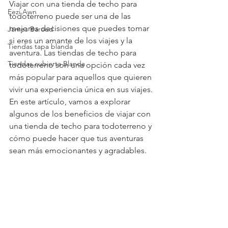
Viajar con una tienda de techo para 
Eezi Awn
todoterreno puede ser una de las 
mejores decisiones que puedes tomar 
James Baroud
si eres un amante de los viajes y la 
Tiendas tapa blanda
aventura. Las tiendas de techo para 
Tiendas cubierta Blanda
todoterreno son una opción cada vez 
más popular para aquellos que quieren 
vivir una experiencia única en sus viajes.
En este artículo, vamos a explorar 
algunos de los beneficios de viajar con 
una tienda de techo para todoterreno y 
cómo puede hacer que tus aventuras 
sean más emocionantes y agradables.