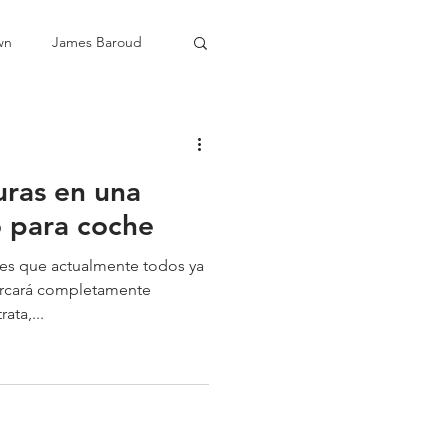
wn
James Baroud
uras en una
o para coche
 es que actualmente todos ya
arcará completamente
ata,...