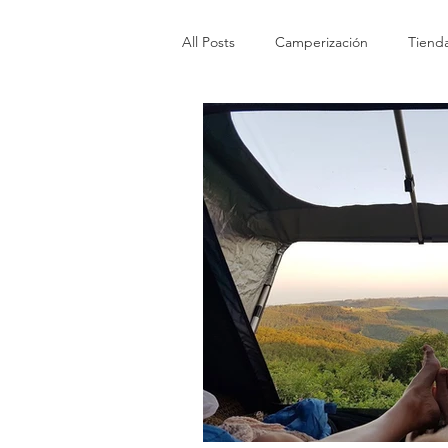
All Posts
Camperización
Tiend
Tiendas tapa blanda
Tiendas 