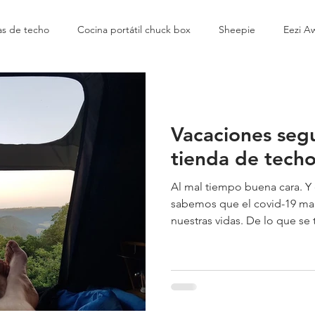
as de techo
Cocina portátil chuck box
Sheepie
Eezi A
cubierta Blanda
Vacaciones seg
tienda de tech
Al mal tiempo buena cara. Y
sabemos que el covid-19 m
nuestras vidas. De lo que se tr