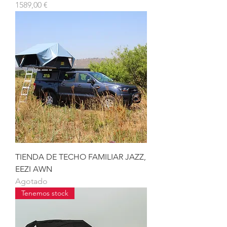
Precio
1589,00 €
TIENDA DE TECHO FAMILIAR JAZZ,
EEZI AWN
Agotado
Tenemos stock