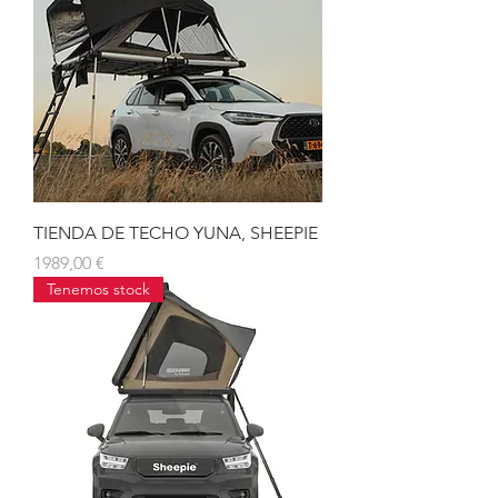
TIENDA DE TECHO YUNA, SHEEPIE
Precio
1989,00 €
Tenemos stock