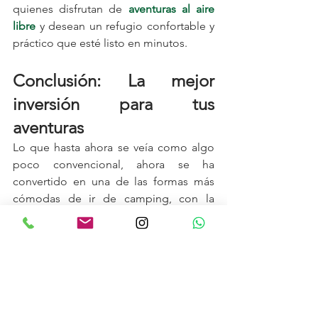
quienes disfrutan de 
aventuras al aire 
libre
 y desean un refugio confortable y 
práctico que esté listo en minutos.
Conclusión: La mejor 
inversión para tus 
aventuras
Lo que hasta ahora se veía como algo 
poco convencional, ahora se ha 
convertido en una de las formas más 
cómodas de ir de camping, con la 
máxima garantía en todos los sentidos.
Una tienda de techo para coche es la 
mejor adquisición posible para tus 
aventuras outdoor.
 Ya sea que busques 
comodidad, rapidez en el montaje o 
simplemente un camping más seguro y 
cómodo, esta es tu solución ideal. 