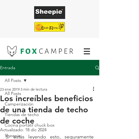
Entrada
¡ENVÍO GRATUITO EN TODAS NUESTRAS
TIENDAS DE TECHO!
All Posts
23 ene 2019
3 min de lectura
All Posts
Los increíbles beneficios
Camperización
de una tienda de techo
Tiendas de techo
de coche
Cocina portátil chuck box
Actualizado:
18 dic 2024
Sheepie
Si estás leyendo esto, seguramente 