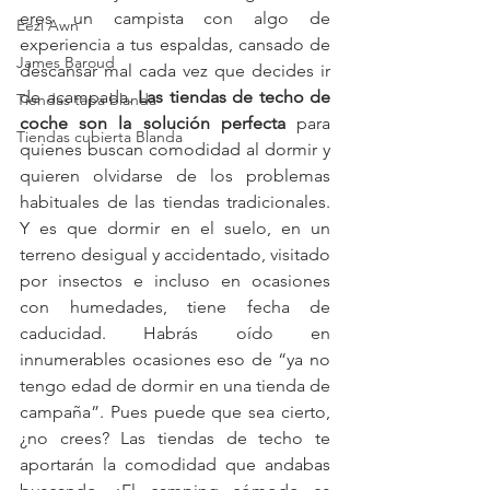
eres un campista con algo de 
Eezi Awn
experiencia a tus espaldas, cansado de 
James Baroud
descansar mal cada vez que decides ir 
de acampada. 
Las tiendas de techo de 
Tiendas tapa blanda
coche son la solución perfecta
 para 
Tiendas cubierta Blanda
quienes buscan comodidad al dormir y 
quieren olvidarse de los problemas 
habituales de las tiendas tradicionales. 
Y es que dormir en el suelo, en un 
terreno desigual y accidentado, visitado 
por insectos e incluso en ocasiones 
con humedades, tiene fecha de 
caducidad. Habrás oído en 
innumerables ocasiones eso de “ya no 
tengo edad de dormir en una tienda de 
campaña”. Pues puede que sea cierto, 
¿no crees? Las tiendas de techo te 
aportarán la comodidad que andabas 