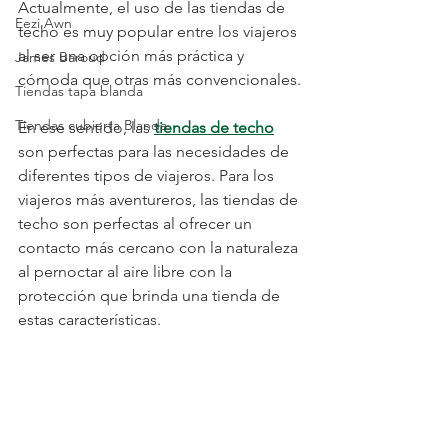
Actualmente, el uso de las tiendas de 
Eezi Awn
techo es muy popular entre los viajeros 
al ser una opción más práctica y 
James Baroud
cómoda que otras más convencionales.
Tiendas tapa blanda
Tiendas cubierta Blanda
En ese sentido, las 
tiendas de techo
son perfectas para las necesidades de 
diferentes tipos de viajeros. Para los 
viajeros más aventureros, las tiendas de 
techo son perfectas al ofrecer un 
contacto más cercano con la naturaleza 
al pernoctar al aire libre con la 
protección que brinda una tienda de 
estas características.