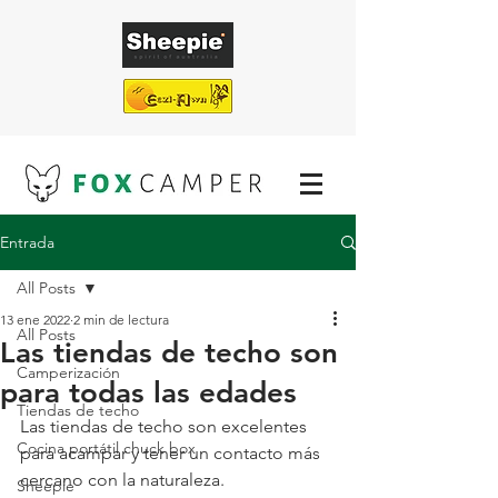
Entrada
¡ENVÍO GRATUITO EN TODAS NUESTRAS
TIENDAS DE TECHO!
All Posts
13 ene 2022
2 min de lectura
All Posts
Las tiendas de techo son
Camperización
para todas las edades
Tiendas de techo
Las tiendas de techo son excelentes 
Cocina portátil chuck box
para acampar y tener un contacto más 
cercano con la naturaleza. 
Sheepie