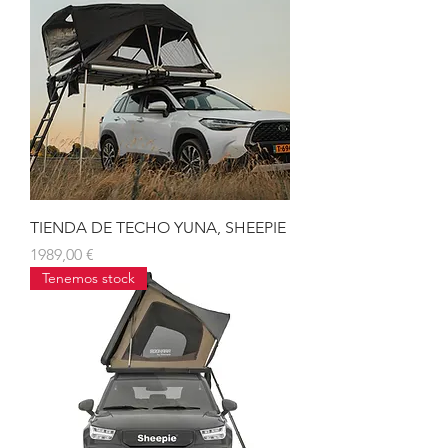
TIENDA DE TECHO YUNA, SHEEPIE
Precio
1989,00 €
Tenemos stock