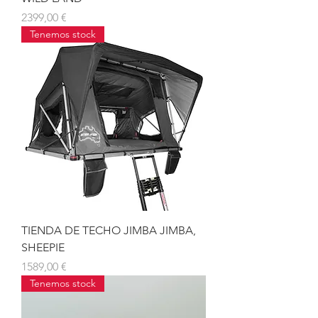
Precio
2399,00 €
Tenemos stock
TIENDA DE TECHO JIMBA JIMBA,
SHEEPIE
Precio
1589,00 €
Tenemos stock