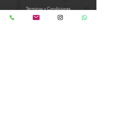
Términos y Condiciones
Carrer Tramuntana, s/n
17460 Celrà (Girona)
Teléfono y WhatsApp
615 52 34 34
info@foxcamper.com
Instagram
Facebook
Suscríbete
© 2025 Foxcamper.com -
Great Feelings SL