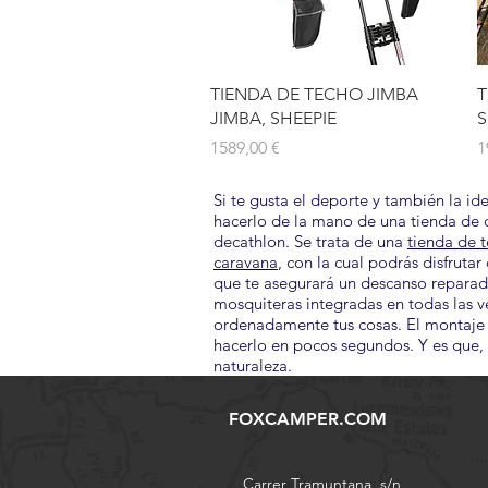
Vista rápida
TIENDA DE TECHO JIMBA
T
JIMBA, SHEEPIE
S
Precio
P
1589,00 €
1
Si te gusta el deporte y también la i
hacerlo de la mano de una tienda de 
decathlon. Se trata de una
tienda de 
caravana
, con la cual podrás disfrut
que te asegurará un descanso reparado
mosquiteras integradas en todas las ve
ordenadamente tus cosas. El montaje y
hacerlo en pocos segundos. Y es que, 
naturaleza.
FOXCAMPER.COM
Carrer Tramuntana, s/n