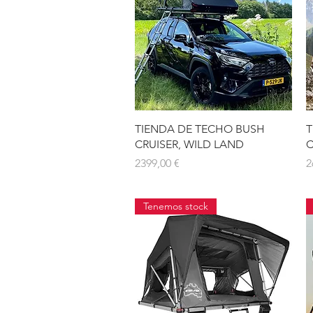
Vista rápida
TIENDA DE TECHO BUSH
T
CRUISER, WILD LAND
C
Precio
P
2399,00 €
2
Tenemos stock