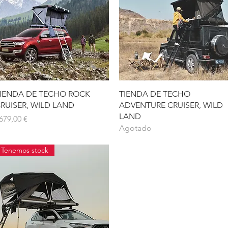
Vista rápida
Vista rápida
IENDA DE TECHO ROCK
TIENDA DE TECHO
RUISER, WILD LAND
ADVENTURE CRUISER, WILD
LAND
recio
679,00 €
Agotado
Tenemos stock