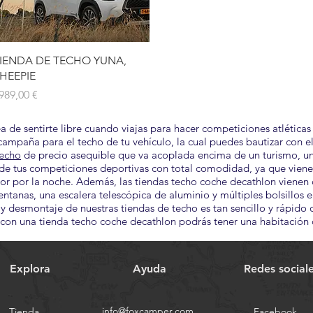
Vista rápida
IENDA DE TECHO YUNA,
HEEPIE
recio
989,00 €
dea de sentirte libre cuando viajas para hacer competiciones atlét
campaña para el techo de tu vehículo, la cual puedes bautizar con 
techo
de precio asequible que va acoplada encima de un turismo, un
ar de tus competiciones deportivas con total comodidad, ya que vien
r por la noche. Además, las tiendas techo coche decathlon vienen 
ntanas, una escalera telescópica de aluminio y múltiples bolsillos e
 desmontaje de nuestras tiendas de techo es tan sencillo y rápido
con una tienda techo coche decathlon podrás tener una habitación c
Explora
Ayuda
Redes social
info@foxcamper.com
Tienda
Facebook