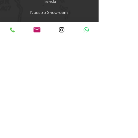
Tienda
Nuestro Showroom
Términos y Condiciones
Carrer Tramuntana, s/n
17460 Celrà (Girona)
Teléfono y WhatsApp
615 52 34 34
info@foxcamper.com
Instagram
Facebook
Suscríbete
© 2025 Foxcamper.com -