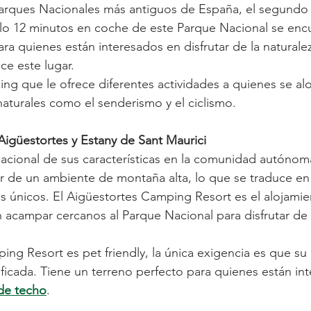
Parques Nacionales más antiguos de España, el segundo 
olo 12 minutos en coche de este Parque Nacional se encu
ra quienes están interesados en disfrutar de la naturalez
ce este lugar. 
g que le ofrece diferentes actividades a quienes se aloj
naturales como el senderismo y el ciclismo. 
igüestortes y Estany de Sant Maurici
acional de sus características en la comunidad autónom
tar de un ambiente de montaña alta, lo que se traduce e
es únicos. El Aigüestortes Camping Resort es el alojamie
 acampar cercanos al Parque Nacional para disfrutar de
ing Resort es pet friendly, la única exigencia es que su
ficada. Tiene un terreno perfecto para quienes están in
de techo
. 