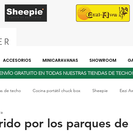
ACCESORIOS
MINICARAVANAS
SHOWROOM
GA
ENVÍO GRATUITO EN TODAS NUESTRAS TIENDAS DE TECH
as de techo
Cocina portátil chuck box
Sheepie
Eezi A
ra
cubierta Blanda
rido por los parques de