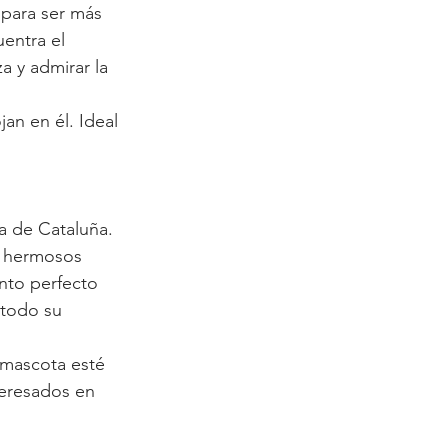
para ser más 
entra el 
a y admirar la 
an en él. Ideal 
a de Cataluña. 
n hermosos 
nto perfecto 
 todo su 
 mascota esté 
teresados en 