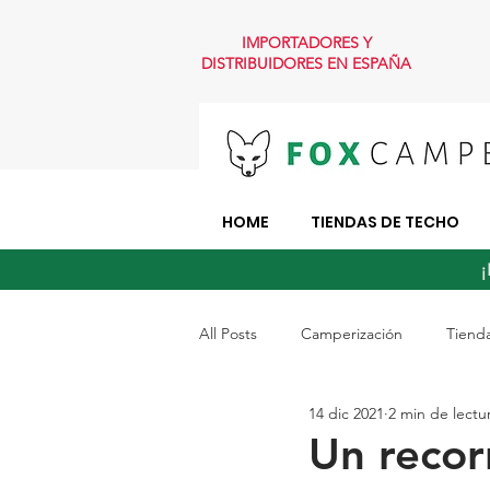
IMPORTADORES Y
DISTRIBUIDORES EN ESPAÑA
HOME
TIENDAS DE TECHO
¡
All Posts
Camperización
Tiend
14 dic 2021
2 min de lectu
Tiendas tapa blanda
Tiendas 
Un recor