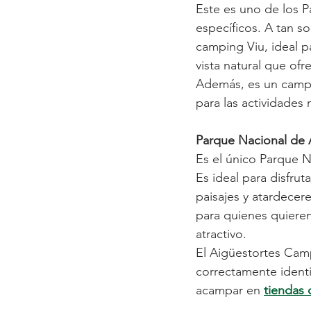
Este es uno de los 
específicos. A tan s
camping Viu, ideal pa
vista natural que ofre
Además, es un campin
para las actividades 
Parque Nacional de A
Es el único Parque N
Es ideal para disfru
paisajes y atardecer
para quienes quieren
atractivo. 
El Aigüestortes Camp
correctamente identi
acampar en 
tiendas 