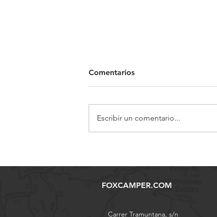
Comentarios
Escribir un comentario...
Cómo acampar con una
tienda de techo en invierno
FOXCAMPER.COM
Carrer Tramuntana, s/n