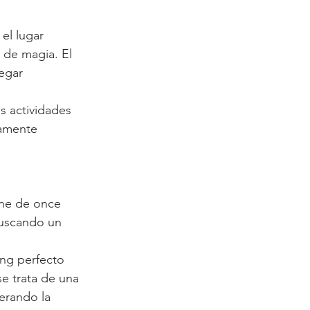
el lugar 
 de magia. El 
egar 
s actividades 
mamente 
one de once 
buscando un 
ing perfecto 
se trata de una 
erando la 