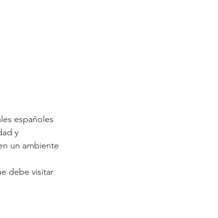
les españoles 
dad y 
 en un ambiente 
 debe visitar 