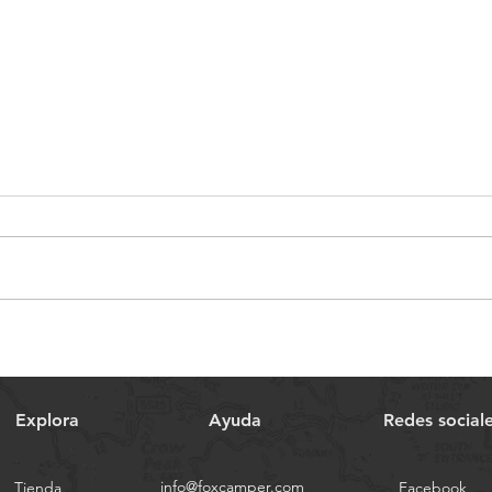
Explorando las alturas: las
Desc
ventajas de dormir en una
Aven
Tienda de Techo en tu coche
tech
durante un fin de semana
Explora
Ayuda
Redes social
info@foxcamper.com
Tienda
Facebook