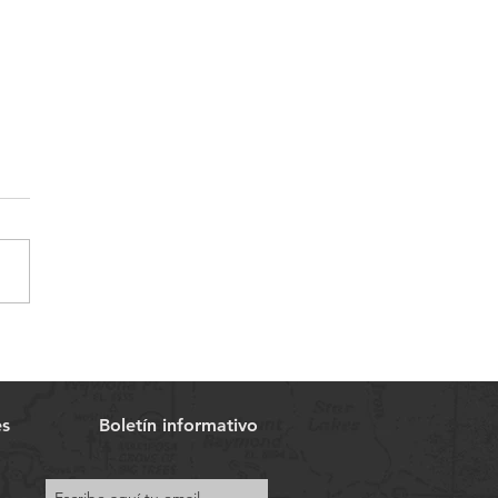
onecta y Reconecta:
turas con una tienda de
o Sheepie
es
Boletín informativo